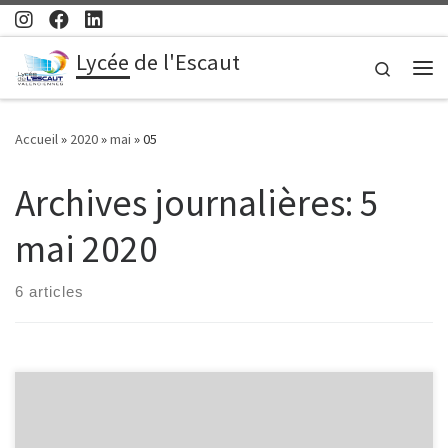
Passer au contenu
Lycée de l'Escaut
Search
Me
Accueil
»
2020
»
mai
»
05
Archives journalières:
5
mai 2020
6 articles