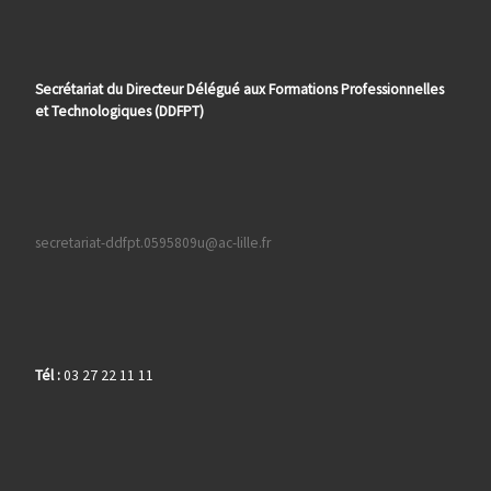
Secrétariat du Directeur Délégué aux Formations
Professionnelles
et Technologiques (DDFPT)
secretariat-ddfpt.0595809u@ac-lille.fr
Tél :
03 27 22 11 11