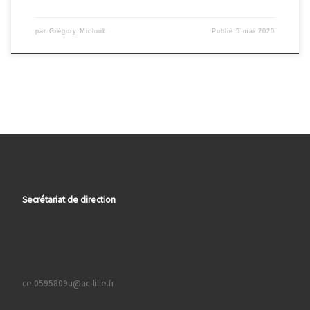
par
Grégory Michnik
Publié
5 mai 2020
Secrétariat de direction
ce.0595809u@ac-lille.fr