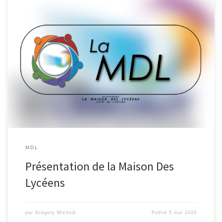
Bienvenue à la Maison Des Lycéens du Lycée de l’Escaut, Pour
faire court, La MDL est une association de lycéens, entièrement
autonome. Notre objectif est simple : vous permettre de passer
une année agréable en notre compagnie ! Nos actions sont
variées : des concours, des compétitions sportives, des
événements, […]
MDL
Présentation de la Maison Des
Lycéens
par
Grégory Michnik
Publié
5 mai 2020