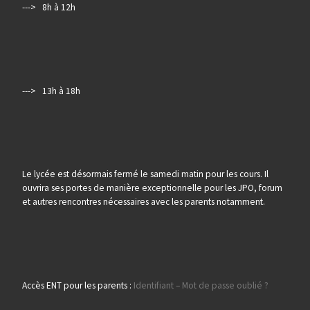
---> 8h à 12h
---> 13h à 18h
Le lycée est désormais fermé le samedi matin pour les cours. Il
ouvrira ses portes de manière exceptionnelle pour les JPO, forum
et autres rencontres nécessaires avec les parents notamment.
Accès ENT pour les parents :
Identifiant – Mot de passe oublié ?