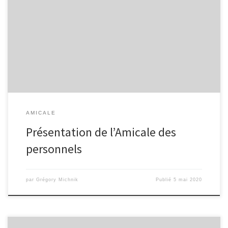
L’union fait la force ! Et si en plus l’union est amicale, rien ne peut
nous résister ! ​ L’Amicale du lycée de l’Escaut a toujours eu a coeur
de renforcer les liens entre membres de l’établissement, qu’ils
soient agents, partenaires éducatifs, enseignants. Rejoignez-nous
dans ces grands moments de convivialité […]
AMICALE
Présentation de l’Amicale des
personnels
par
Grégory Michnik
Publié
5 mai 2020