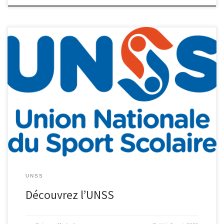
Les professeurs d’EPS vous accueillent le mercredi de 12h45 à 16h
au gymnase Vauban (accès par la rue Magalotti le long de l’Escaut)
, au centre aquatique de Valenciennes , ou au gymnase des
Tertiales, pour un panel d’activités: ​*FUTSAL *​HAND BALL *​
BADMINTON *FITNESS *MUSCULATION ​*NATATION ​*ESCALADE ​Vous
pouvez venir […]
UNSS
Découvrez l’UNSS