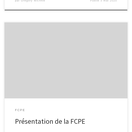
par
Grégory Michnik
Publié
5 mai 2020
Nous sommes des parents bénévoles, soucieux de l’avenir de nos
enfants, nous consacrons une partie de notre temps libre à la vie
du lycée, nous sommes des membres à part entière de la
communauté éducative. Nous proposons et agissons :
Représentation des parents dans les conseils de classe et les […]
FCPE
Présentation de la FCPE