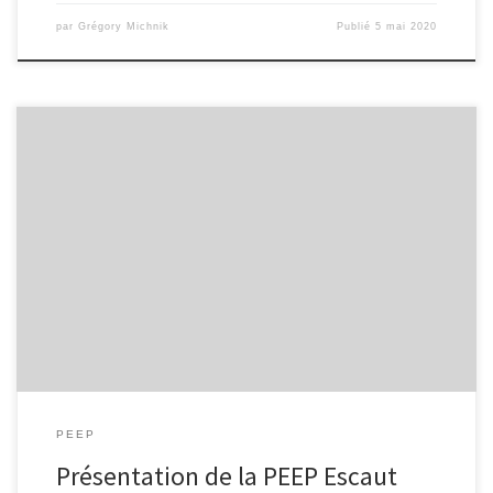
par
Grégory Michnik
Publié
5 mai 2020
La PEEP est une fédération de Parents d’Elèves de
l’Enseignement Public, responsables à part entière de l’éducation
de leurs enfants. L’association PEEP Escaut adhère à cette
fédération et bénéficie de la force d’un mouvement reconnu sur
le plan national. Elle respecte les choix des parents en toute
indépendance politique, religieuse […]
PEEP
Présentation de la PEEP Escaut