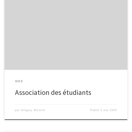
L’association étudiante du lycée de l’Escaut est une
associationtout juste créée qui s’appelle « White Bear of Escaut ».
Missions de l’association La principale mission de l’association
étudiante est de différencier les lycéensdes étudiants. Pour cela,
les étudiants adhérents peuvent organiser desévènements afin
d’assurer des rencontres entre jeunes. Ils peuvent […]
WBE
Association des étudiants
par
Grégory Michnik
Publié
5 mai 2020