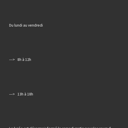
Du lundi au vendredi
---> 8h à 12h
---> 13h à 18h