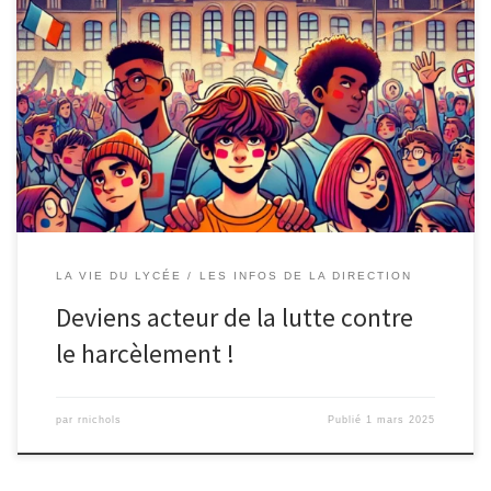
Tu es en classe de seconde, de première ou de terminale ?
Tu souhaites participer à la lutte contre le harcèlement ?
Deviens élève ambassadeur !
Candidate avant le mercredi 19
mars 2025
LA VIE DU LYCÉE
LES INFOS DE LA DIRECTION
Deviens acteur de la lutte contre
le harcèlement !
par
rnichols
Publié
1 mars 2025