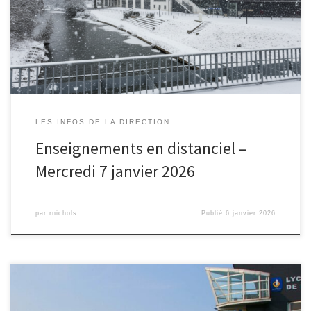
sera assuré. Les enseignants assureront la continuité pédagogique
via Pronote et l’ENT. Le retour en présentiel aura lieu après
l’épisode neigeux.
LES INFOS DE LA DIRECTION
Enseignements en distanciel –
Mercredi 7 janvier 2026
par
rnichols
Publié
6 janvier 2026