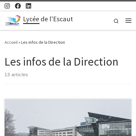
Passer au contenu
Lycée de l'Escaut
Search
Me
Accueil
»
Les infos de la Direction
Les infos de la Direction
13 articles
Ce mercredi 7 janvier 2026, les cours du lycée de l’Escaut se
dérouleront exceptionnellement à distance en raison des
conditions météo. Aucun accueil physique ni transport scolaire ne