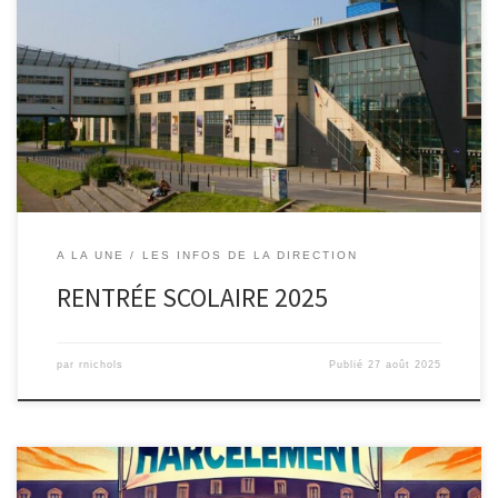
Nous vous souhaitent une très bonne rentrée scolaire. Que celle-ci
se déroule sous le signe de la confiance et la sérénité ! Nous
sommes heureux de vous accueillir dans notre bel établissement
pour une année qui sera sans nul doute dynamique. L’équipe de
direction, les enseignants ainsi que tous les […]
A LA UNE
LES INFOS DE LA DIRECTION
RENTRÉE SCOLAIRE 2025
par
rnichols
Publié
27 août 2025