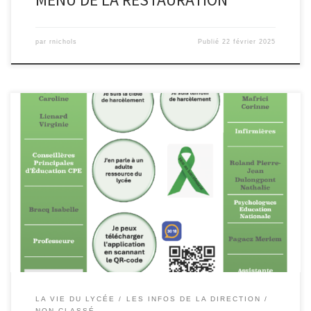
par
rnichols
Publié
22 février 2025
Le lycée de l’Escaut s’engage dans le programme de lutte contre
le harcèlement.Vous êtes victime, vous êtes témoin, vous avez
connaissance d’une situation problématique, une équipe
ressource formée à la prise en charge de ces situations est à votre
écoute. Cette équipe peut être sollicitée à tout moment pour
intervenir. […]
LA VIE DU LYCÉE
LES INFOS DE LA DIRECTION
NON CLASSÉ