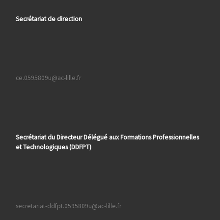
Secrétariat de direction
ce.0595809u@ac-lille.fr
Secrétariat du Directeur Délégué aux Formations
Professionnelles
et Technologiques (DDFPT)
secretariat-ddfpt.0595809u@ac-lille.fr