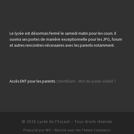
Le lycée est désormais fermé le samedi matin pour les cours. Il
ouvrira ses portes de manière exceptionnelle pour les JPO, forum
et autres rencontres nécessaires avec les parents notamment.
Accès ENT pour les parents :
Identifiant – Mot de passe oublié ?
© 2026
Lycée de l'Escaut
– Tous droits réservés
Propulsé par
WP
– Réalisé avec the
Thème Customizr