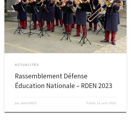
Très belle journée de rencontre entre le ministère de l’Éducation
nationale et le ministère des armées pour la 18ème édition de la
RDEN Le lycée de l’Escaut en partenariat avec la mairie de
Valenciennes a accueilli de nombreux acteurs du ministère des
armées. L’objectif ? Sensibiliser les jeunes élèves et […]
ACTUALITÉS
Rassemblement Défense
Éducation Nationale – RDEN 2023
par
admin9623
Publié
14 avril 2023