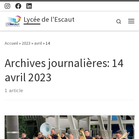
Passer au contenu
Lycée de l'Escaut
Search
Me
Accueil
»
2023
»
avril
»
14
Archives journalières:
14
avril 2023
1 article