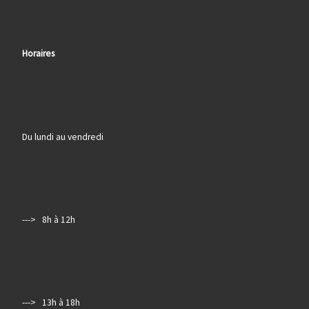
Horaires
Du lundi au vendredi
---> 8h à 12h
---> 13h à 18h