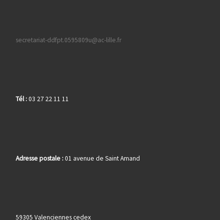
secretariat-ddfpt.0595809u@ac-lille.fr
Tél :
03 27 22 11 11
Adresse postale :
01 avenue de Saint Amand
59305 Valenciennes cedex