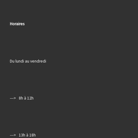
Horaires
Du lundi au vendredi
---> 8h à 12h
---> 13h à 18h