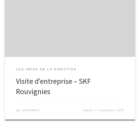
Le lycée de l’Escaut a été accueilli ce jour dans l’entreprise SKF
située à Rouvignies non loin de Valenciennes, La société SKF est
un fournisseur mondial de produits et solutions pour
l’aéronautique entres autres choses, Nous avons eu le plaisir de
visiter le site à travers les différents secteurs d’activités, […]
LES INFOS DE LA DIRECTION
Visite d’entreprise – SKF
Rouvignies
par
admin9623
Publié
27 septembre 2023