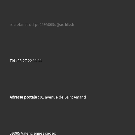
secretariat-ddfpt.0595809u@ac-lille.fr
Tél :
03 27 22 11 11
Adresse postale :
01 avenue de Saint Amand
59305 Valenciennes cedex