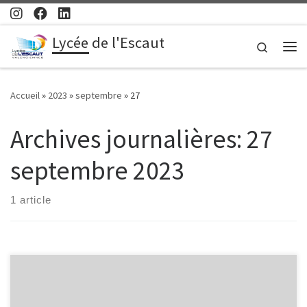
Passer au contenu
Lycée de l'Escaut
Search
Me
Accueil
»
2023
»
septembre
»
27
Archives journalières:
27
septembre 2023
1 article