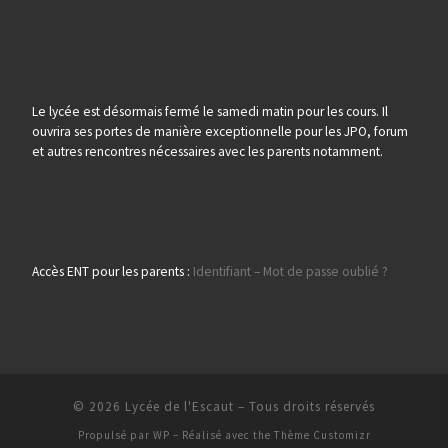
Le lycée est désormais fermé le samedi matin pour les cours. Il
ouvrira ses portes de manière exceptionnelle pour les JPO, forum
et autres rencontres nécessaires avec les parents notamment.
Accès ENT pour les parents :
Identifiant – Mot de passe oublié ?
© 2026
Lycée de l'Escaut
– Tous droits réservés
Propulsé par
WP
– Réalisé avec the
Thème Customizr