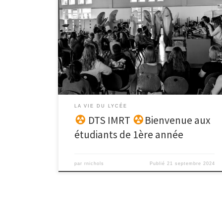
Ce jeudi 19 septembre a eu lieu la journée
d’intégration, au programme :
Partage
d’expérience sur l’organisation du travail, les unités
d’enseignements, la prise de note, le travail personnel
et les évaluations, réalisé par les étudiants de 3ème
année.
Accueil, cérémonie des parrains-marraines,
quizz intéractif et goûter de […]
LA VIE DU LYCÉE
DTS IMRT
Bienvenue aux
étudiants de 1ère année
par
rnichols
Publié
21 septembre 2024