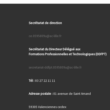
Secrétariat de direction
ce.0595809u@ac-lille.fr
Secrétariat du Directeur Délégué aux
Formations
Professionnelles et Technologiques (DDFPT)
secretariat-ddfpt.0595809u@ac-lille.fr
Tél :
03 27 22 11 11
Adresse postale :
01 avenue de Saint Amand
59305 Valenciennes cedex