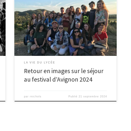
Après une belle rentrée, retour en images sur le séjour
au festival d’Avignon de 20 élèves d’option et
spécialité théâtre, organisé par Séverine Ollivier,
enseignante de Lettres et de Théâtre, accompagnée
d’Estelle Pantone, enseignante de Lettres. Au
programme, un parcours de 11 spectacles en 5 jours,
dans une ambiance festive […]
LA VIE DU LYCÉE
Retour en images sur le séjour
au festival d’Avignon 2024
par
rnichols
Publié
21 septembre 2024