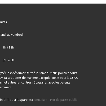
aires
lundi au vendredi
> 8h à 12h
> 13h à 18h
lycée est désormais fermé le samedi matin pour les cours.
ouvrira ses portes de manière exceptionnelle pour les JPO,
um et autres rencontres nécessaires avec les parents
tamment.
ès ENT pour les parents :
Identifiant – Mot de passe oublié