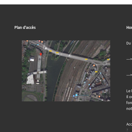
Plan d'accès
Hor
Du 
---
---
Le 
Il 
for
no
Acc
?