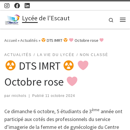
Passer au contenu
Lycée de l'Escaut
Search
Me
Accueil
»
Actualités
»
DTS IMRT
Octobre rose
ACTUALITÉS
LA VIE DU LYCÉE
NON CLASSÉ
DTS IMRT
Octobre rose
par
rnichols
|
Publié
11 octobre 2024
ème
Ce dimanche 6 octobre, 5 étudiants de 3
année ont
participé aux cotés des professionnels du service
d’imagerie de la femme et de gynécologie du Centre