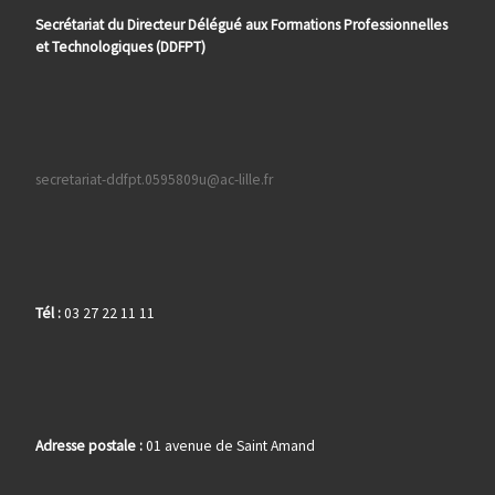
Secrétariat du Directeur Délégué aux Formations
Professionnelles
et Technologiques (DDFPT)
secretariat-ddfpt.0595809u@ac-lille.fr
Tél :
03 27 22 11 11
Adresse postale :
01 avenue de Saint Amand