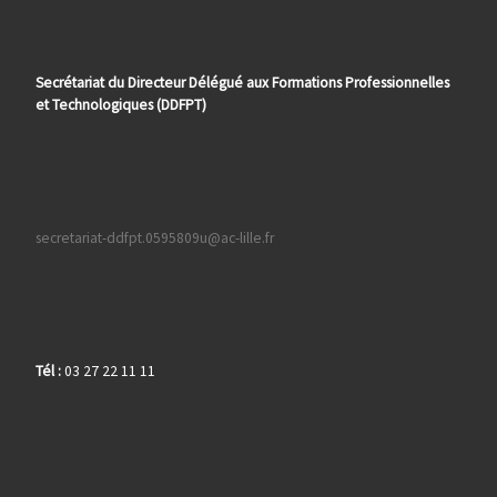
Secrétariat du Directeur Délégué aux Formations
Professionnelles
et Technologiques (DDFPT)
secretariat-ddfpt.0595809u@ac-lille.fr
Tél :
03 27 22 11 11