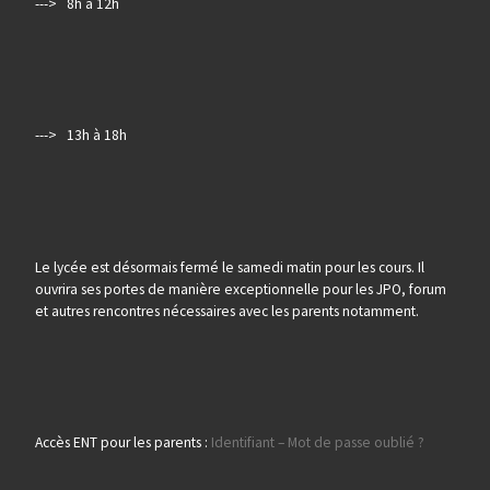
---> 8h à 12h
---> 13h à 18h
Le lycée est désormais fermé le samedi matin pour les cours. Il
ouvrira ses portes de manière exceptionnelle pour les JPO, forum
et autres rencontres nécessaires avec les parents notamment.
Accès ENT pour les parents :
Identifiant – Mot de passe oublié ?