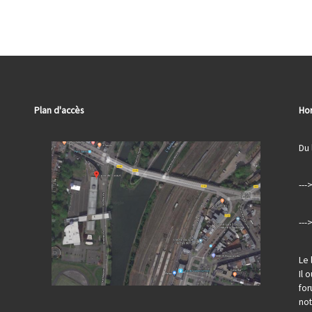
Plan d'accès
Hor
Du 
---
---
Le 
Il 
for
no