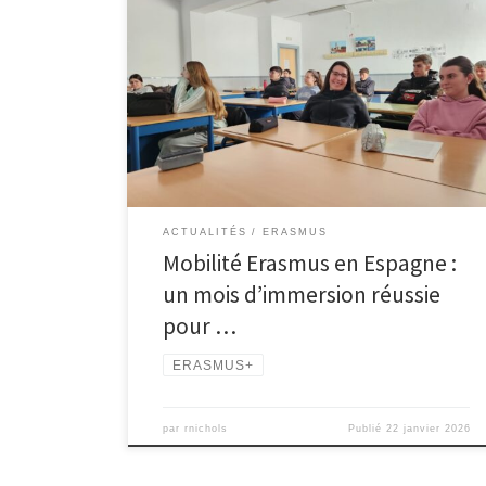
La mobilité longue d’un mois d’Inès et Charlotte en
Espagne, dans le cadre d’Erasmus, s’est déroulée
dans d’excellentes conditions. Accueillies par une
famille hôte et accompagnées par la professeure
Aurora, elles ont amélioré leur espagnol, gagné en
autonomie et confiance, et développé une réelle
ouverture culturelle, enrichissant fortement leur
parcours.
ACTUALITÉS
ERASMUS
Mobilité Erasmus en Espagne :
un mois d’immersion réussie
pour …
ERASMUS+
par
rnichols
Publié
22 janvier 2026