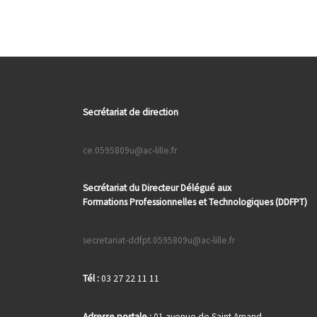
Secrétariat de direction
ce.0595809u@ac-lille.fr
Secrétariat du Directeur Délégué aux
Formations
Professionnelles et Technologiques (DDFPT)
secretariat-ddfpt.0595809u@ac-lille.fr
Tél :
03 27 22 11 11
Adresse postale :
01 avenue de Saint Amand