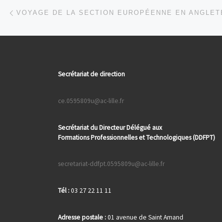
Parcourir les articles
Article précédent
Secrétariat de direction
ce.0595809u@ac-lille.fr
Secrétariat du Directeur Délégué aux
Formations
Professionnelles et Technologiques (DDFPT)
secretariat-ddfpt.0595809u@ac-lille.fr
Tél :
03 27 22 11 11
Adresse postale :
01 avenue de Saint Amand