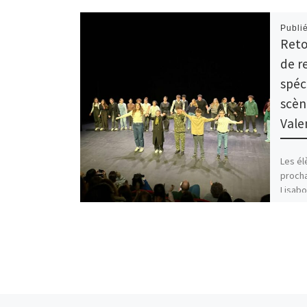
Publi
Reto
de r
spéc
scèn
Vale
Les él
procha
Lisabo
extrai