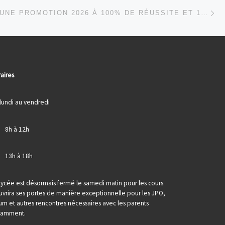
Ar
 ARTICLES
DTS IMRT : UNE PROMOTION 2026 À 100% DE RÉUSSITE ET 100% D’EMPLOI
aires
lundi au vendredi
> 8h à 12h
> 13h à 18h
lycée est désormais fermé le samedi matin pour les cours.
ouvrira ses portes de manière exceptionnelle pour les JPO,
um et autres rencontres nécessaires avec les parents
tamment.