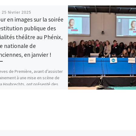
é
25 février 2025
ur en images sur la soirée
estitution publique des
ialités théâtre au Phénix,
e nationale de
nciennes, en janvier !
èves de Première, avant d’assister
inement à une mise en scène de
a Houbrechts, ont présenté des
ts de Mère Courage […]