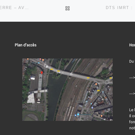
RETOUR À LA LISTE DES
VOYAGE DE LA SECTION EUROPÉENNE EN ANGLETERRE – AVRIL 2026
Plan d'accès
Hor
Du 
---
---
Le 
Il 
for
no